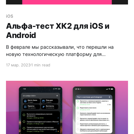
iOS
Альфа-тест ХК2 для iOS и
Android
В феврале мы рассказывали, что перешли на
новую технологическую платформу для
мобильных приложений разрабатываемого Хаос-
17 мар. 2023
1 min read
контроль 2. За месяц мы провели закрытое
тестирование первой альфа-версии ХК2 для iOS, а
сегодня готовы показать её всем участникам
альфа-теста. Записаться на него можно по этой
ссылке. Что нужно знать Версии ХК2