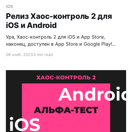
iOS
Релиз Хаос-контроль 2 для
iOS и Android
Ура, Хаос-контроль 2 для iOS и App Store,
наконец, доступен в App Store и Google Play!
Прямо скажем, путь к этому релизу был долог и
08 нояб. 2023
3 min read
тернист (чуть подробнее об этом можно
прочитать здесь), но приложение теперь
доступно для загрузки и использования. При
этом, Хаос-контроль 2 находится еще в