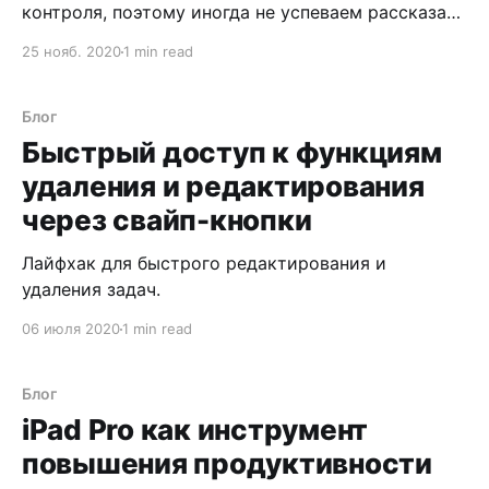
контроля, поэтому иногда не успеваем рассказать
вам о тех изменениях, которые происходят в
25 нояб. 2020
1 min read
текущих обновлениях. В частности, теперь на
всех платформах (iOS
[https://apps.apple.com/app/apple-
Блог
store/id591766437?pt=61358&ct=blog_and_news&
Быстрый доступ к функциям
удаления и редактирования
через свайп-кнопки
Лайфхак для быстрого редактирования и
удаления задач.
06 июля 2020
1 min read
Блог
iPad Pro как инструмент
повышения продуктивности