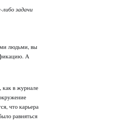
-либо задачи
ими людьми, вы
ификацию. А
, как в журнале
о окружение
ся, что карьера
было равняться