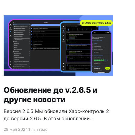
Обновление до v.2.6.5 и
другие новости
Версия 2.6.5 Мы обновили Хаос-контроль 2
до версии 2.6.5. В этом обновлении
проведена работа над деревом навигации в
28 мая 2024
1 min read
версиях для PC, Mac и Web. В частности,