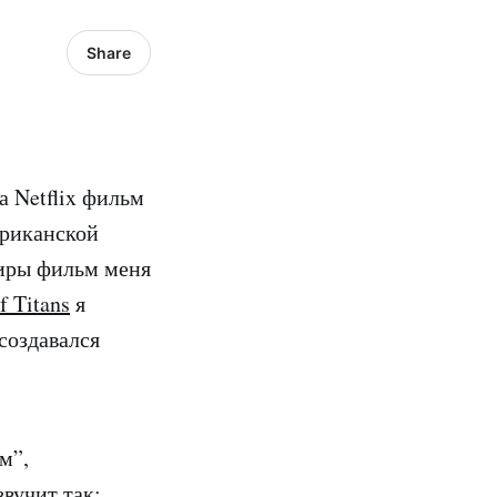
Share
а Netflix фильм
ериканской
иры фильм меня
f Titans
я
создавался
м”,
вучит так: