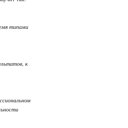
ремя типами
ультатов, к
ессиональном
льности