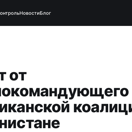
контроль
Новости
Блог
т от
нокомандующего
иканской коалиц
нистане