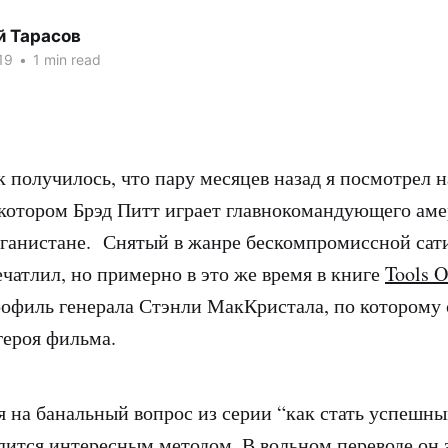
й Тарасов
19
•
1 min read
 получилось, что пару месяцев назад я посмотрел н
в котором Брэд Питт играет главнокомандующего ам
фганистане. Снятый в жанре бескомпромиссной сат
ечатлил, но примерно в это же время в книге
Tools O
рофиль генерала Стэнли МакКристала, по которому 
героя фильма.
ая на банальный вопрос из серии “как стать успешны
ится интересным методом. В вольном переводе он з