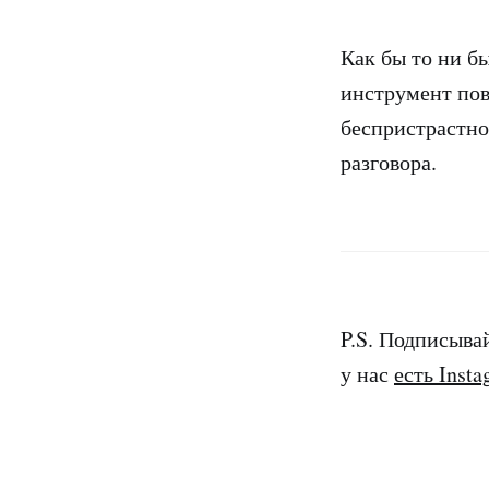
Как бы то ни б
инструмент пов
беспристрастно,
разговора.
P.S. Подписыва
у нас
есть Inst