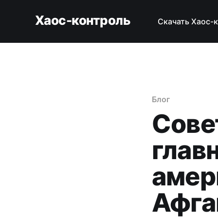
Хаос-контроль
Скачать Хаос-
Блог
Сове
глав
амер
Афга