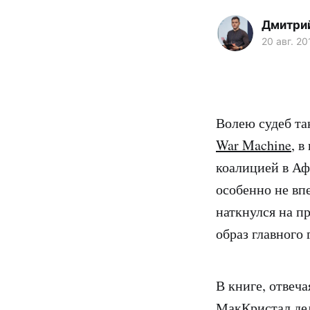
Дмитри
20 авг. 20
Волею судеб так
War Machine
, 
коалицией в А
особенно не вп
наткнулся на п
образ главного 
В книге, отвеч
МакКристал дел