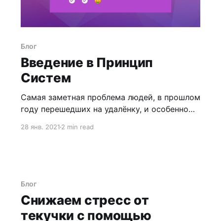
Блог
Введение в Принцип
Систем
Самая заметная проблема людей, в прошлом
году перешедших на удалёнку, и особенно
людей, работающих на себя, заключается в
28 янв. 2021
2 min read
том, что текучка и «срочные» дела
стремятся заполнить всё время.
Блог
Снижаем стресс от
текучки с помощью